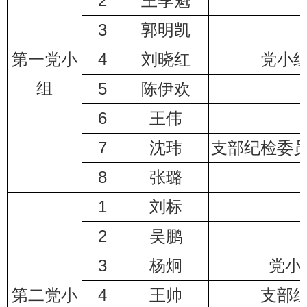
2
王季魁
3
郭明凯
第一党小
4
刘晓红
党小
组
5
陈伊欢
6
王伟
7
沈玮
支部纪检委
8
张璐
1
刘标
2
吴鹏
3
杨炯
党小
第二党小
4
王帅
支部