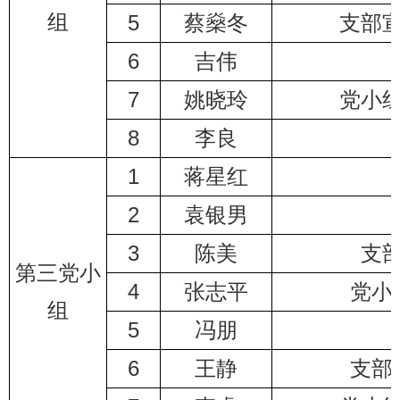
组
5
蔡燊冬
支部
6
吉伟
7
姚晓玲
党小
8
李良
1
蒋星红
2
袁银男
3
陈美
支
第三党小
4
张志平
党小
组
5
冯朋
6
王静
支部