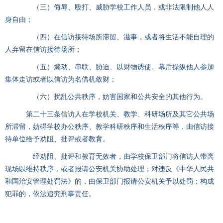
（三）侮辱、殴打、威胁学校工作人员，或非法限制他人人
身自由；
（四）在信访接待场所滞留、滋事，或者将生活不能自理的
人弃留在信访接待场所；
（五）煽动、串联、胁迫、以财物诱使、幕后操纵他人参加
集体走访或者以信访为名借机敛财；
（六）扰乱公共秩序，妨害国家和公共安全的其他行为。
第二十三条信访人在学校机关、教学、科研场所及其它公共场
所滞留，妨碍学校办公秩序、教学科研秩序和生活秩序等，由信访接
待单位给予劝阻、批评或者教育。
经劝阻、批评和教育无效者，由学校保卫部门将信访人带离
现场以维持秩序，或者报请公安机关协助处理；对违反《中华人民共
和国治安管理处罚法》的，由保卫部门报请公安机关予以处罚；构成
犯罪的，依法追究刑事责任。