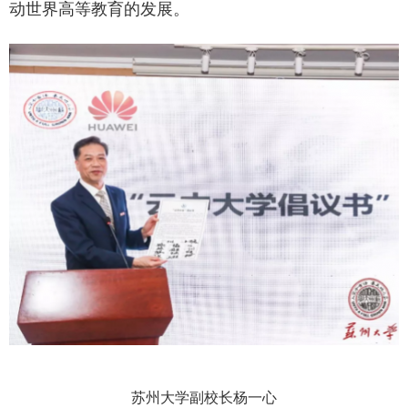
动世界高等教育的发展。
苏州大学副校长杨一心