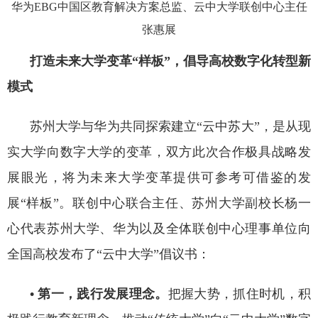
华为
EBG中国区教育解决方案总监、
云中大学联创中心主任
张惠展
打造未来大学变革“样板”，倡导高校数字化转型新
模式
苏州大学与华为共同探索建立“云中苏大”，是从现
实大学向数字大学的变革，双方此次合作极具战略发
展眼光，将为未来大学变革提供可参考可借鉴的发
展“样板”。联创中心联合主任、苏州大学副校长杨一
心代表苏州大学、华为以及全体联创中心理事单位向
全国高校发布了“云中大学”倡议书：
•
第一，践行发展理念。
把握大势，抓住时机，积