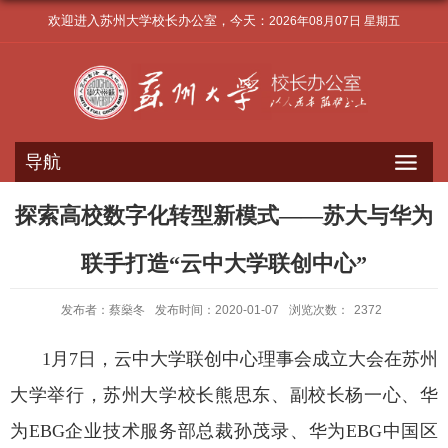
欢迎进入苏州大学校长办公室，今天：
2026年08月07日 星期五
导航
探索高校数字化转型新模式——苏大与华为
联手打造“云中大学联创中心”
发布者：蔡燊冬
发布时间：2020-01-07
浏览次数：
2372
1月7日，云中大学联创中心理事会成立大会在苏州
大学举行，苏州大学校长熊思东、副校长杨一心、华
为EBG企业技术服务部总裁孙茂录、华为EBG中国区