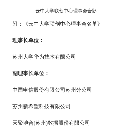
云中大学联创中心理事会合影
附：《云中大学联创中心理事会名单》
理事长单位：
苏州大学
华为技术有限公司
副理事长单位：
中国电信股份有限公司苏州分公司
苏州新希望科技有限公司
天聚地合(苏州)数据股份有限公司